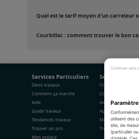
Quel est le tarif moyen d'un carreleur s
Courbillac : comment trouver le bon ca
Continuer sans 
Services Particuliers
Services Pro
Devis travaux
S'inscrire
Comment ça marche
Comment ça marc
Paramètre
Aide
Aide
Guide travaux
Application Mobile
Conformément 
utilisent des 
Tendances travaux
Mon espace
site, de mesur
Trouver un pro
Trouver des chanti
(particulier o
Mon espace
d’intérêt. Ces