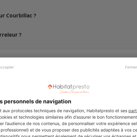
ur Courbillac ?
rreleur ?
accepter
Fermer
Presse & Partenaires
À propos
Revue de presse
Qui sommes nous ?
he
Kit média
Recrutement
s personnels de navigation
Témoignages
Légal
aux protocoles techniques de navigation, Habitatpresto et ses
part
cookies et technologies similaires afin d’assurer le bon fonctionnemen
Charte cookies
er l’audience de nos contenus, de personnaliser votre expérience selo
ers
u professionnel) et de vous proposer des publicités adaptées à vos c
 dispositifs nous permettent également de sécuriser vos échanges et 