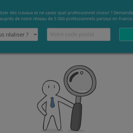
liser des travaux et ne savez quel professionnel choisir ? Demande
auprès de notre réseau de 5 000 professionnels partout en France