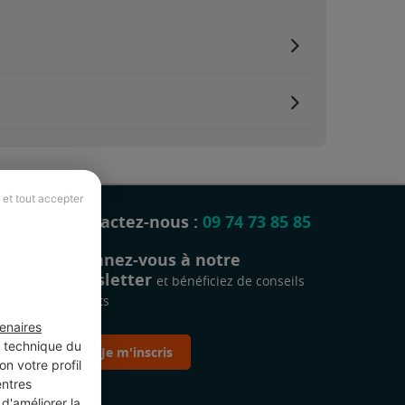
 et tout accepter
Contactez-nous :
09 74 73 85 85
Abonnez-vous à notre
newsletter
et bénéficiez de conseils
gratuits
enaires
t technique du
Je m'inscris
n votre profil
entres
d'améliorer la