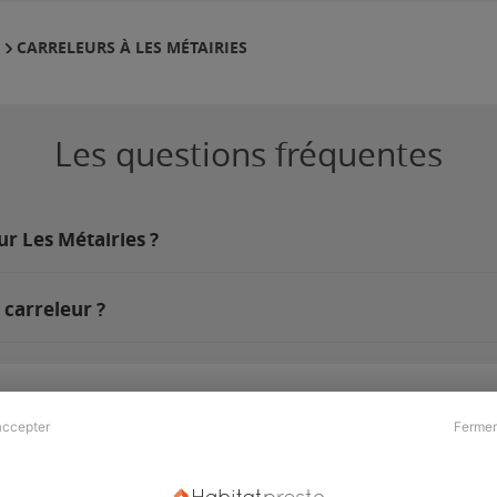
CARRELEURS À LES MÉTAIRIES
E
Les questions fréquentes
ur Les Métairies ?
 carreleur ?
accepter
Fermer
Presse & Partenaires
À propos
Revue de presse
Qui sommes nous ?