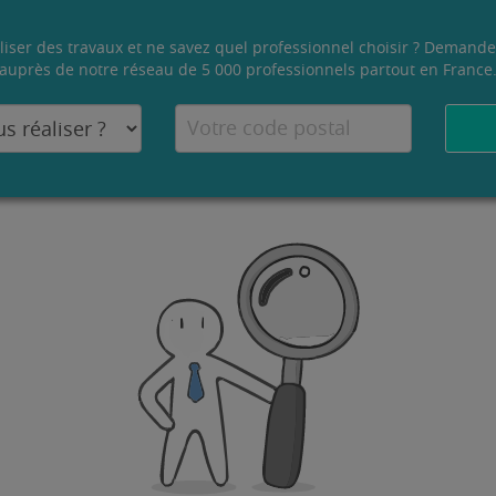
liser des travaux et ne savez quel professionnel choisir ? Demande
auprès de notre réseau de 5 000 professionnels partout en France