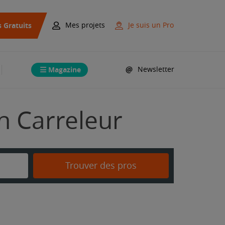
s Gratuits
Mes projets
Je suis un Pro
Magazine
Newsletter
on Carreleur
Trouver des pros