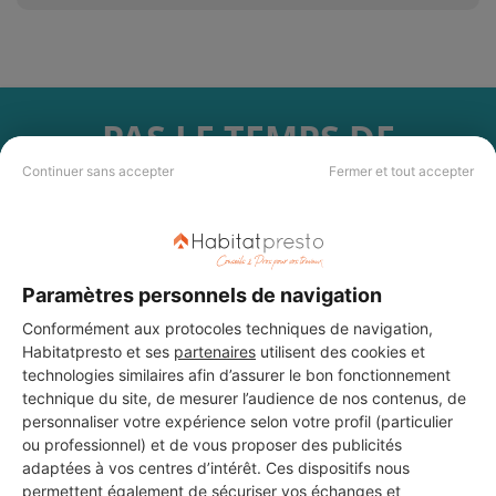
PAS LE TEMPS DE
CHERCHER ?
Continuer sans accepter
Fermer et tout accepter
Vous souhaitez réaliser des travaux et ne savez quel professionnel
choisir ? Demandez des devis travaux
auprès de notre réseau de 5 000
professionnels partout en France.
Paramètres personnels de navigation
Conformément aux protocoles techniques de navigation,
Habitatpresto et ses
partenaires
utilisent des cookies et
technologies similaires afin d’assurer le bon fonctionnement
technique du site, de mesurer l’audience de nos contenus, de
personnaliser votre expérience selon votre profil (particulier
DEMANDER UN DEVIS
ou professionnel) et de vous proposer des publicités
adaptées à vos centres d’intérêt. Ces dispositifs nous
permettent également de sécuriser vos échanges et