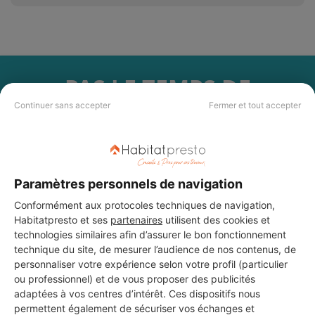
PAS LE TEMPS DE
CHERCHER ?
Continuer sans accepter
Fermer et tout accepter
Vous souhaitez réaliser des travaux et ne savez quel professionnel
choisir ? Demandez des devis travaux
auprès de notre réseau de 5 000
professionnels partout en France.
Paramètres personnels de navigation
Conformément aux protocoles techniques de navigation,
Habitatpresto et ses
partenaires
utilisent des cookies et
technologies similaires afin d’assurer le bon fonctionnement
technique du site, de mesurer l’audience de nos contenus, de
personnaliser votre expérience selon votre profil (particulier
DEMANDER UN DEVIS
ou professionnel) et de vous proposer des publicités
adaptées à vos centres d’intérêt. Ces dispositifs nous
permettent également de sécuriser vos échanges et