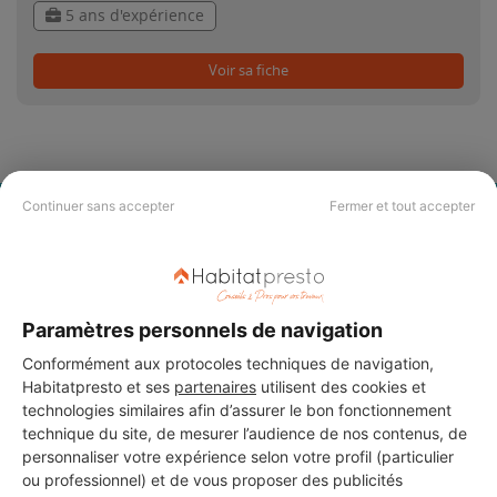
5 ans d'expérience
Voir sa fiche
Continuer sans accepter
Fermer et tout accepter
PAS LE TEMPS DE
CHERCHER ?
Paramètres personnels de navigation
Vous souhaitez réaliser des travaux et ne savez quel professionnel
choisir ? Demandez des devis travaux
auprès de notre réseau de 5 000
Conformément aux protocoles techniques de navigation,
professionnels partout en France.
Habitatpresto et ses
partenaires
utilisent des cookies et
technologies similaires afin d’assurer le bon fonctionnement
technique du site, de mesurer l’audience de nos contenus, de
personnaliser votre expérience selon votre profil (particulier
ou professionnel) et de vous proposer des publicités