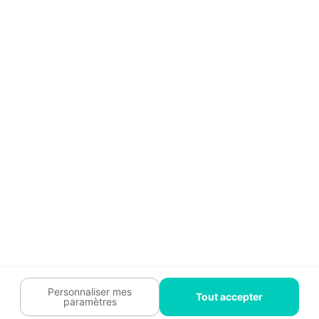
Guide travaux
Légal
Tendances travaux
Charte cookies
Trouver un pro
Mon espace
Contactez-nous :
09 74 73 85 85
Abonnez-vous à notre newsletter
et bénéficiez de
conseils gratuits
Je m'inscris
Suivez-nous
Votre coach travaux est là
pour vous guider 🛠️
Personnaliser mes
Tout accepter
paramètres