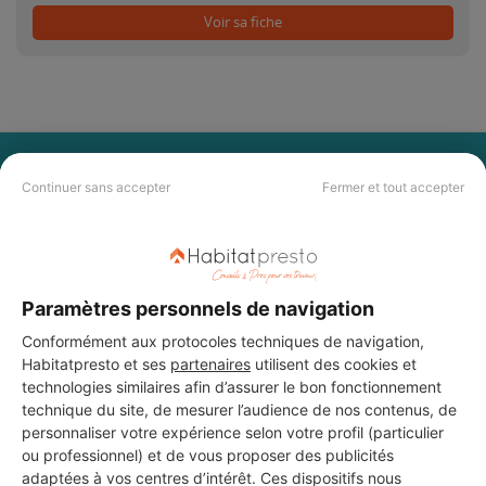
Voir sa fiche
PAS LE TEMPS DE
Continuer sans accepter
Fermer et tout accepter
CHERCHER ?
Vous souhaitez réaliser des travaux et ne savez quel professionnel
choisir ? Demandez des devis travaux
auprès de notre réseau de 5 000
Paramètres personnels de navigation
professionnels partout en France.
Conformément aux protocoles techniques de navigation,
Habitatpresto et ses
partenaires
utilisent des cookies et
technologies similaires afin d’assurer le bon fonctionnement
technique du site, de mesurer l’audience de nos contenus, de
personnaliser votre expérience selon votre profil (particulier
ou professionnel) et de vous proposer des publicités
DEMANDER UN DEVIS
adaptées à vos centres d’intérêt. Ces dispositifs nous