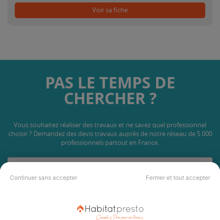
Voir sa fiche
PAS LE TEMPS DE
CHERCHER ?
Vous souhaitez réaliser des travaux et ne savez quel professionnel
choisir ? Demandez des devis travaux
auprès de notre réseau de 5 000
professionnels partout en France.
Continuer sans accepter
Fermer et tout accepter
DEMANDER UN DEVIS