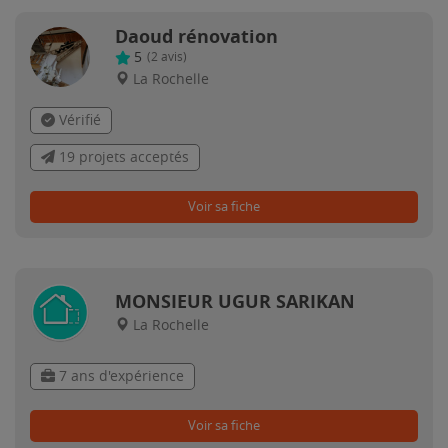
Daoud rénovation
5
(
2
avis)
La Rochelle
Vérifié
19 projets acceptés
Voir sa fiche
MONSIEUR UGUR SARIKAN
La Rochelle
7 ans d'expérience
Voir sa fiche