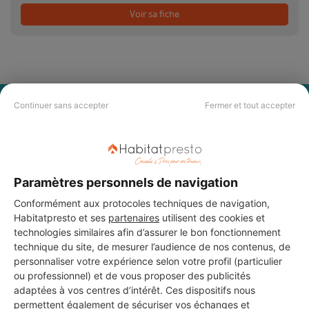
Voir sa fiche
Continuer sans accepter
Fermer et tout accepter
PAS LE TEMPS DE
CHERCHER ?
Vous souhaitez réaliser des travaux et ne savez quel professionnel
Paramètres personnels de navigation
choisir ? Demandez des devis travaux
auprès de notre réseau de 5 000
professionnels partout en France.
Conformément aux protocoles techniques de navigation,
Habitatpresto et ses
partenaires
utilisent des cookies et
technologies similaires afin d’assurer le bon fonctionnement
technique du site, de mesurer l’audience de nos contenus, de
personnaliser votre expérience selon votre profil (particulier
ou professionnel) et de vous proposer des publicités
adaptées à vos centres d’intérêt. Ces dispositifs nous
DEMANDER UN DEVIS
permettent également de sécuriser vos échanges et