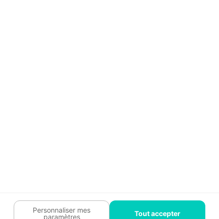
Aide
Témoignages
Guide travaux
Légal
Tendances travaux
Charte cookies
Trouver un pro
Mon espace
Contactez-nous :
09 74 73 85 85
Abonnez-vous à notre newsletter
et bénéficiez de
conseils gratuits
Je m'inscris
Suivez-nous
Votre coach travaux est là
pour vous guider 🛠️
Personnaliser mes
Tout accepter
paramètres