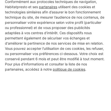
Conformément aux protocoles techniques de navigation,
Habitatpresto et ses
partenaires
utilisent des cookies et
Les 1 autres Carreleurs pour
technologies similaires afin d’assurer le bon fonctionnement
technique du site, de mesurer l’audience de nos contenus, de
vos travaux à Le Thou
personnaliser votre expérience selon votre profil (particulier
ou professionnel) et de vous proposer des publicités
adaptées à vos centres d’intérêt. Ces dispositifs nous
permettent également de sécuriser vos échanges et
Ari suleyman
d'améliorer la pertinence de nos services de mise en relation.
Le Thou
Vous pouvez accepter l'utilisation de ces cookies, les refuser,
ou personnaliser vos préférences ci-dessous. Votre choix est
conservé pendant 6 mois et peut être modifié à tout moment.
Voir sa fiche
Pour plus d'informations et consulter la liste de nos
partenaires, accédez à notre
politique de cookies
.
PROFESSIONNEL, VOUS
SOUHAITEZ NOUS