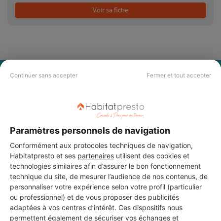
Voir sa fiche
Continuer sans accepter
Fermer et tout accepter
PAS LE TEMPS DE
CHERCHER ?
Vous souhaitez réaliser des travaux et ne savez quel professionnel
Paramètres personnels de navigation
choisir ? Demandez des devis travaux
auprès de notre réseau de 5 000
professionnels partout en France.
Conformément aux protocoles techniques de navigation,
Habitatpresto et ses
partenaires
utilisent des cookies et
technologies similaires afin d’assurer le bon fonctionnement
technique du site, de mesurer l’audience de nos contenus, de
personnaliser votre expérience selon votre profil (particulier
ou professionnel) et de vous proposer des publicités
adaptées à vos centres d’intérêt. Ces dispositifs nous
DEMANDER UN DEVIS
permettent également de sécuriser vos échanges et