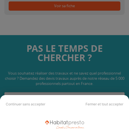
Voir sa fiche
PAS LE TEMPS DE
CHERCHER ?
Vous souhaitez réaliser des travaux et ne savez quel professionnel
choisir ? Demandez des devis travaux
auprès de notre réseau de 5 000
professionnels partout en France.
Continuer sans accepter
Fermer et tout accepter
DEMANDER UN DEVIS