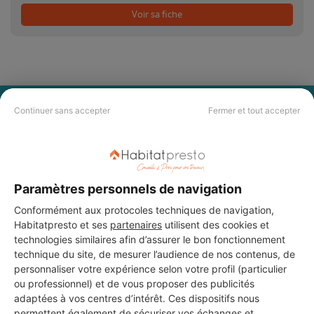
Voir sa fiche
PAS LE TEMPS DE
Continuer sans accepter
Fermer et tout accepter
CHERCHER ?
Vous souhaitez réaliser des travaux et ne savez quel professionnel
Paramètres personnels de navigation
choisir ? Demandez des devis travaux
auprès de notre réseau de 5 000
professionnels partout en France.
Conformément aux protocoles techniques de navigation,
Habitatpresto et ses
partenaires
utilisent des cookies et
technologies similaires afin d’assurer le bon fonctionnement
technique du site, de mesurer l’audience de nos contenus, de
personnaliser votre expérience selon votre profil (particulier
ou professionnel) et de vous proposer des publicités
adaptées à vos centres d’intérêt. Ces dispositifs nous
DEMANDER UN DEVIS
permettent également de sécuriser vos échanges et