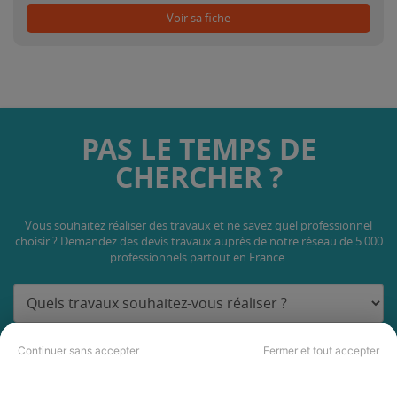
Voir sa fiche
PAS LE TEMPS DE
CHERCHER ?
Vous souhaitez réaliser des travaux et ne savez quel professionnel
choisir ? Demandez des devis travaux
auprès de notre réseau de 5 000
professionnels partout en France.
Continuer sans accepter
Fermer et tout accepter
DEMANDER UN DEVIS