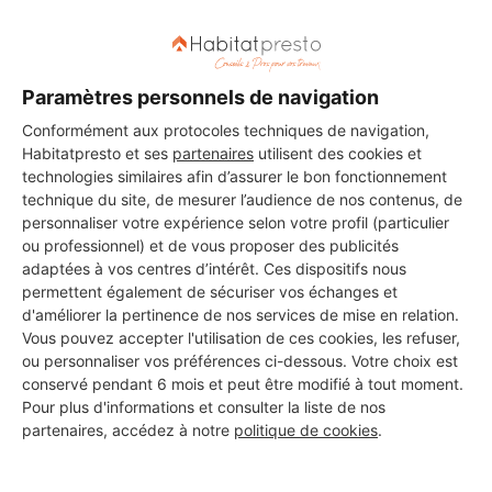
Paramètres personnels de navigation
Les 2 autres Carreleurs pour
Conformément aux protocoles techniques de navigation,
vos travaux à Saint-Just-Luzac
Habitatpresto et ses
partenaires
utilisent des cookies et
technologies similaires afin d’assurer le bon fonctionnement
technique du site, de mesurer l’audience de nos contenus, de
personnaliser votre expérience selon votre profil (particulier
Élégance garden
ou professionnel) et de vous proposer des publicités
Saint-Just-Luzac
adaptées à vos centres d’intérêt. Ces dispositifs nous
permettent également de sécuriser vos échanges et
d'améliorer la pertinence de nos services de mise en relation.
Voir sa fiche
Vous pouvez accepter l'utilisation de ces cookies, les refuser,
ou personnaliser vos préférences ci-dessous. Votre choix est
conservé pendant 6 mois et peut être modifié à tout moment.
Pour plus d'informations et consulter la liste de nos
MCR
partenaires, accédez à notre
politique de cookies
.
Saint-Just-Luzac