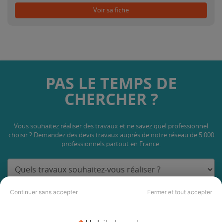
Voir sa fiche
PAS LE TEMPS DE
CHERCHER ?
Vous souhaitez réaliser des travaux et ne savez quel professionnel
choisir ? Demandez des devis travaux
auprès de notre réseau de 5 000
professionnels partout en France.
Continuer sans accepter
Fermer et tout accepter
DEMANDER UN DEVIS