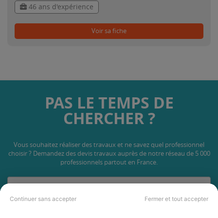
46 ans d'expérience
Voir sa fiche
PAS LE TEMPS DE
CHERCHER ?
Vous souhaitez réaliser des travaux et ne savez quel professionnel
choisir ? Demandez des devis travaux
auprès de notre réseau de 5 000
professionnels partout en France.
Continuer sans accepter
Fermer et tout accepter