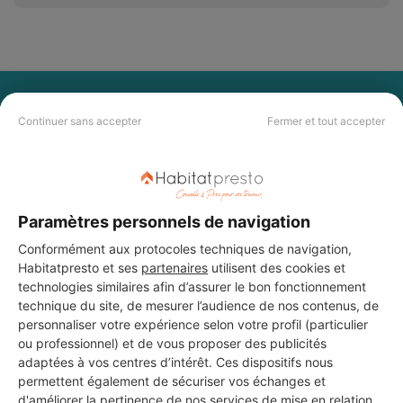
PAS LE TEMPS DE
Continuer sans accepter
Fermer et tout accepter
CHERCHER ?
Vous souhaitez réaliser des travaux et ne savez quel professionnel
choisir ? Demandez des devis travaux
auprès de notre réseau de 5 000
Paramètres personnels de navigation
professionnels partout en France.
Conformément aux protocoles techniques de navigation,
Habitatpresto et ses
partenaires
utilisent des cookies et
technologies similaires afin d’assurer le bon fonctionnement
technique du site, de mesurer l’audience de nos contenus, de
personnaliser votre expérience selon votre profil (particulier
ou professionnel) et de vous proposer des publicités
DEMANDER UN DEVIS
adaptées à vos centres d’intérêt. Ces dispositifs nous
permettent également de sécuriser vos échanges et
d'améliorer la pertinence de nos services de mise en relation.