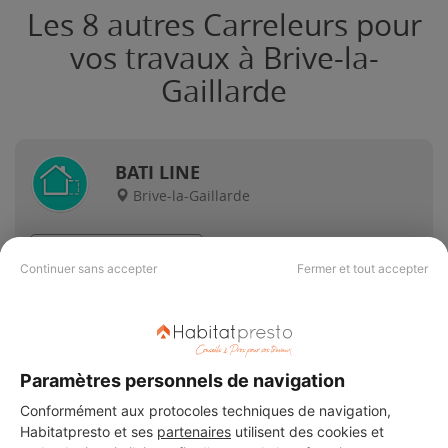
Les 8 autres Carreleurs pour
vos travaux à Brive-la-
Gaillarde
BATI LINE
Brive-la-Gaillarde
14 ans d'expérience
Continuer sans accepter
Fermer et tout accepter
Voir sa fiche
Paramètres personnels de navigation
F.P.S BATI SERVICES
Conformément aux protocoles techniques de navigation,
Brive-la-Gaillarde
Habitatpresto et ses
partenaires
utilisent des cookies et