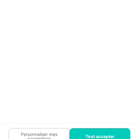
Aide
Témoignages
Guide travaux
Légal
Tendances travaux
Charte cookies
Trouver un pro
Mon espace
Contactez-nous :
09 74 73 85 85
Abonnez-vous à notre newsletter
et bénéficiez de
conseils gratuits
Je m'inscris
Suivez-nous
Votre coach travaux est là
pour vous guider 🛠️
Personnaliser mes
Tout accepter
paramètres