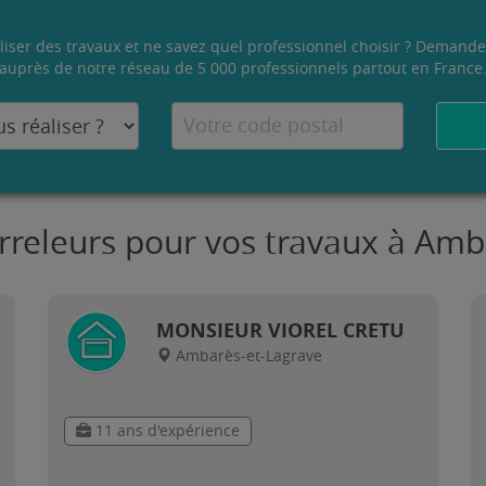
liser des travaux et ne savez quel professionnel choisir ? Demande
auprès de notre réseau de 5 000 professionnels partout en France
arreleurs pour vos travaux à Amb
MONSIEUR VIOREL CRETU
Ambarès-et-Lagrave
11 ans d'expérience