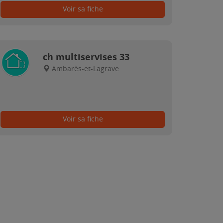
Voir sa fiche
ch multiservises 33
Ambarès-et-Lagrave
Voir sa fiche