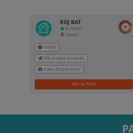
ROJ BAT
5
(
3
avis)
Cenon
Vérifié
208 projets acceptés
4 ans d'expérience
Voir sa fiche
P