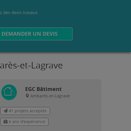
z des devis travaux
.
DEMANDER UN DEVIS
arès-et-Lagrave
EGC Bâtiment
Ambarès-et-Lagrave
41 projets acceptés
6 ans d'expérience