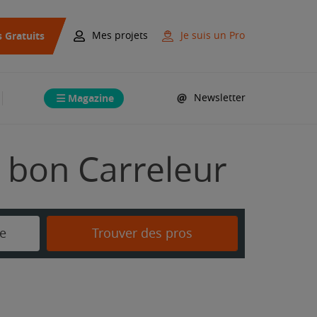
s Gratuits
Mes projets
Je suis un Pro
Magazine
Newsletter
 bon Carreleur
e
Trouver des pros