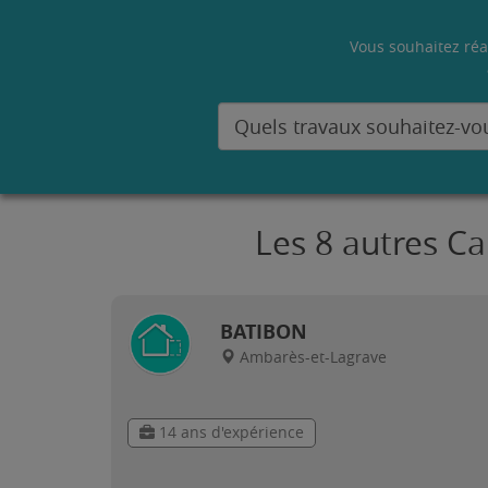
Vous souhaitez réa
Les 8 autres C
BATIBON
Ambarès-et-Lagrave
14 ans d'expérience