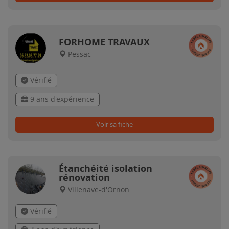
FORHOME TRAVAUX
Pessac
Vérifié
9 ans d'expérience
Voir sa fiche
Étanchéité isolation
rénovation
Villenave-d'Ornon
Vérifié