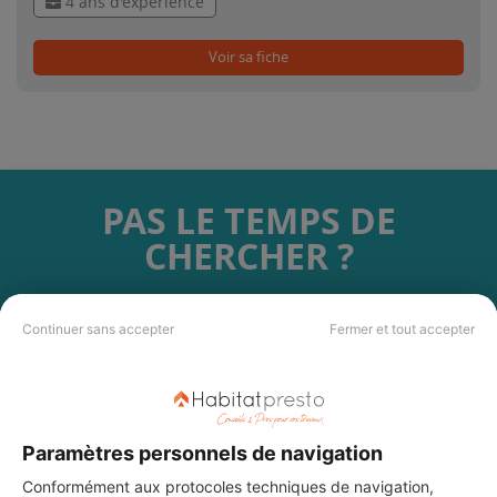
4 ans d'expérience
Voir sa fiche
PAS LE TEMPS DE
CHERCHER ?
Vous souhaitez réaliser des travaux et ne savez quel professionnel
Continuer sans accepter
Fermer et tout accepter
choisir ? Demandez des devis travaux
auprès de notre réseau de 5 000
professionnels partout en France.
Paramètres personnels de navigation
Conformément aux protocoles techniques de navigation,