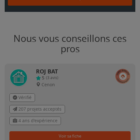
Nous vous conseillons ces
pros
ROJ BAT
5
(
3
avis)
Cenon
Vérifié
207 projets acceptés
4 ans d'expérience
Voir sa fiche