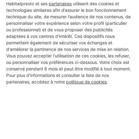
Habitatpresto et ses
partenaires
utilisent des cookies et
DEMANDER UN DEVIS
technologies similaires afin d’assurer le bon fonctionnement
technique du site, de mesurer l’audience de nos contenus, de
personnaliser votre expérience selon votre profil (particulier
ou professionnel) et de vous proposer des publicités
adaptées à vos centres d’intérêt. Ces dispositifs nous
Les 1 autres Carreleurs pour
permettent également de sécuriser vos échanges et
vos travaux à Blaye
d'améliorer la pertinence de nos services de mise en relation.
Vous pouvez accepter l'utilisation de ces cookies, les refuser,
ou personnaliser vos préférences ci-dessous. Votre choix est
conservé pendant 6 mois et peut être modifié à tout moment.
PRo-TECH
Pour plus d'informations et consulter la liste de nos
partenaires, accédez à notre
politique de cookies
.
Blaye
4 ans d'expérience
Voir sa fiche