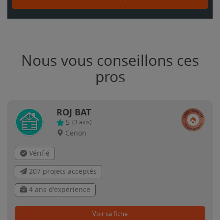
Nous vous conseillons ces
pros
ROJ BAT
5
(
3
avis)
Cenon
Vérifié
207 projets acceptés
4 ans d'expérience
Voir sa fiche