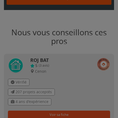
Nous vous conseillons ces
pros
ROJ BAT
5
(
3
avis)
Cenon
Vérifié
207 projets acceptés
4 ans d'expérience
Voir sa fiche