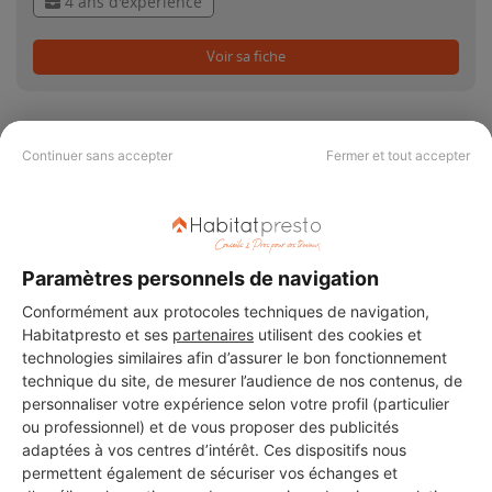
4 ans d'expérience
Voir sa fiche
Continuer sans accepter
Fermer et tout accepter
PAS LE TEMPS DE
CHERCHER ?
Paramètres personnels de navigation
Conformément aux protocoles techniques de navigation,
Vous souhaitez réaliser des travaux et ne savez quel professionnel
choisir ? Demandez des devis travaux
auprès de notre réseau de 5 000
Habitatpresto et ses
partenaires
utilisent des cookies et
professionnels partout en France.
technologies similaires afin d’assurer le bon fonctionnement
technique du site, de mesurer l’audience de nos contenus, de
personnaliser votre expérience selon votre profil (particulier
ou professionnel) et de vous proposer des publicités
adaptées à vos centres d’intérêt. Ces dispositifs nous
permettent également de sécuriser vos échanges et