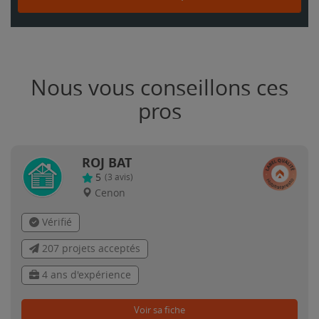
Nous vous conseillons ces
pros
ROJ BAT
5
(
3
avis)
Cenon
Vérifié
207 projets acceptés
4 ans d'expérience
Voir sa fiche