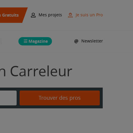
s Gratuits
Mes projets
Je suis un Pro
Magazine
Newsletter
on Carreleur
Trouver des pros