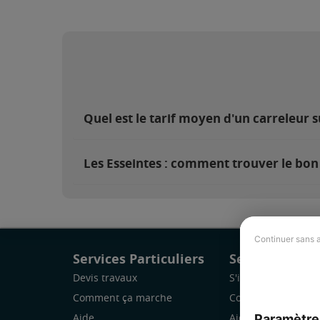
Quel est le tarif moyen d'un carreleur s
Les Esseintes : comment trouver le bon 
Continuer sans 
Services Particuliers
Services Pro
Devis travaux
S'inscrire
Comment ça marche
Comment ça marc
Paramètre
Aide
Aide