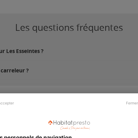
Les questions fréquentes
ur Les Esseintes ?
carreleur ?
accepter
Fermer
Presse & Partenaires
À propos
Revue de presse
Qui sommes nous ?
he
Kit média
Recrutement
s personnels de navigation
Témoignages