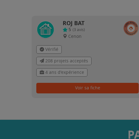
ROJ BAT
5
(
3
avis)
Cenon
Vérifié
208 projets acceptés
4 ans d'expérience
Voir sa fiche
P