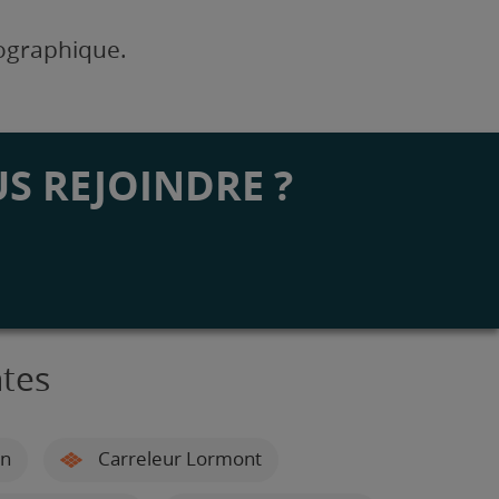
éographique.
S REJOINDRE ?
ntes
on
Carreleur Lormont