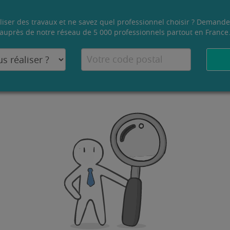
liser des travaux et ne savez quel professionnel choisir ? Demande
auprès de notre réseau de 5 000 professionnels partout en France