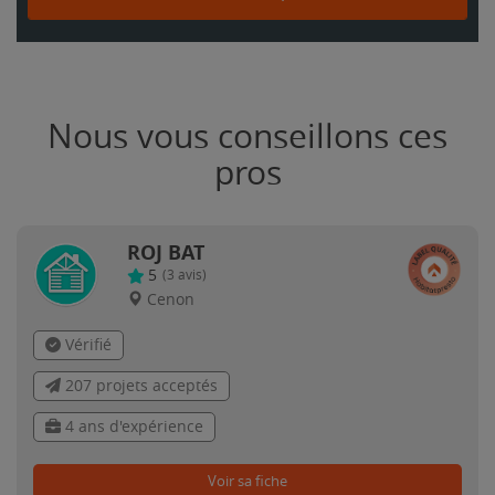
Nous vous conseillons ces
pros
ROJ BAT
5
(
3
avis)
Cenon
Vérifié
207 projets acceptés
4 ans d'expérience
Voir sa fiche