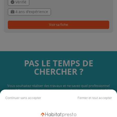
Vérifié
4 ans d'expérience
Voir sa fiche
PAS LE TEMPS DE
CHERCHER ?
Vous souhaitez réaliser des travaux et ne savez quel professionnel
choisir ? Demandez des devis travaux
auprès de notre réseau de 5 000
professionnels partout en France.
Continuer sans accepter
Fermer et tout accepter