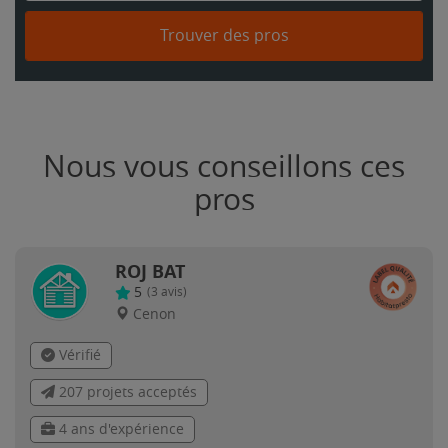
Trouver des pros
Nous vous conseillons ces
pros
ROJ BAT
5
(
3
avis)
Cenon
Vérifié
207 projets acceptés
4 ans d'expérience