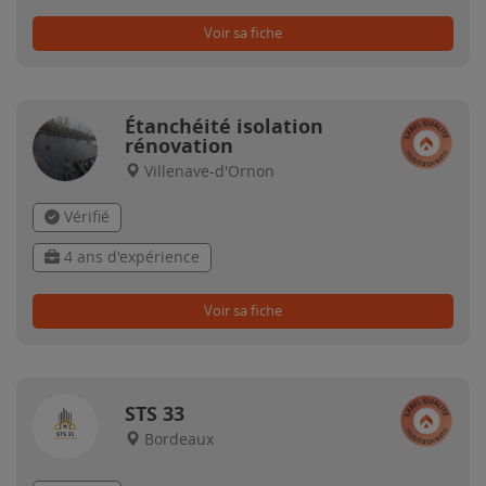
Voir sa fiche
Étanchéité isolation
rénovation
Villenave-d'Ornon
Vérifié
4 ans d'expérience
Voir sa fiche
STS 33
Bordeaux