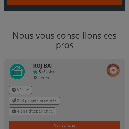
Nous vous conseillons ces
pros
ROJ BAT
5
(
3
avis)
Cenon
Vérifié
208 projets acceptés
4 ans d'expérience
Voir sa fiche