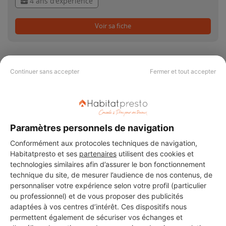
4 ans d'expérience
Voir sa fiche
Continuer sans accepter
Fermer et tout accepter
PAS LE TEMPS DE
CHERCHER ?
Paramètres personnels de navigation
Conformément aux protocoles techniques de navigation,
Vous souhaitez réaliser des travaux et ne savez quel professionnel
choisir ? Demandez des devis travaux
auprès de notre réseau de 5 000
Habitatpresto et ses
partenaires
utilisent des cookies et
professionnels partout en France.
technologies similaires afin d’assurer le bon fonctionnement
technique du site, de mesurer l’audience de nos contenus, de
personnaliser votre expérience selon votre profil (particulier
ou professionnel) et de vous proposer des publicités
adaptées à vos centres d’intérêt. Ces dispositifs nous
permettent également de sécuriser vos échanges et