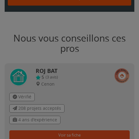
Nous vous conseillons ces
pros
ROJ BAT
5
(
3
avis)
Cenon
Vérifié
208 projets acceptés
4 ans d'expérience
Voir sa fiche