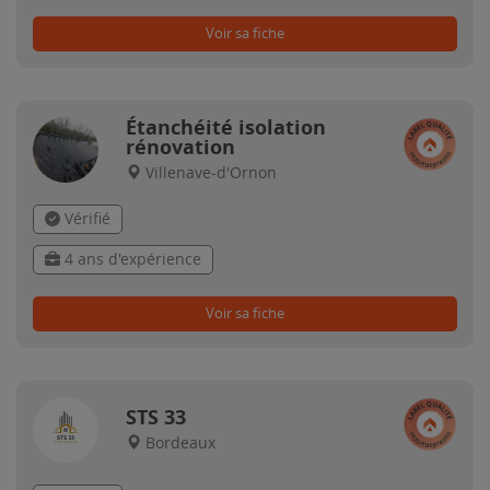
Voir sa fiche
Étanchéité isolation
rénovation
Villenave-d'Ornon
Vérifié
4 ans d'expérience
Voir sa fiche
STS 33
Bordeaux