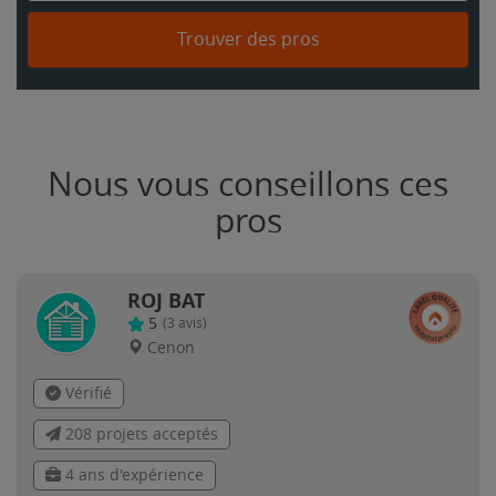
Trouver des pros
Nous vous conseillons ces
pros
ROJ BAT
5
(
3
avis)
Cenon
Vérifié
208 projets acceptés
4 ans d'expérience