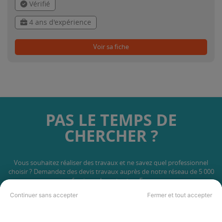
Vérifié
4 ans d'expérience
Voir sa fiche
PAS LE TEMPS DE
CHERCHER ?
Vous souhaitez réaliser des travaux et ne savez quel professionnel
choisir ? Demandez des devis travaux
auprès de notre réseau de 5 000
professionnels partout en France.
Continuer sans accepter
Fermer et tout accepter