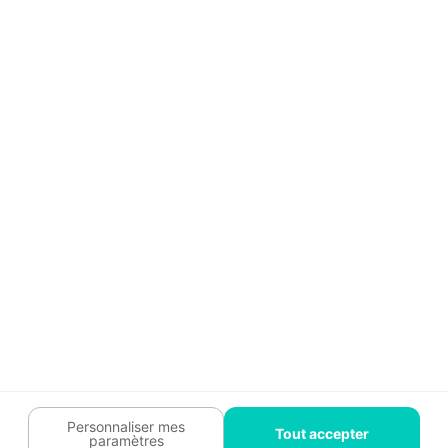
Aide
Témoignages
Guide travaux
Légal
Tendances travaux
Charte cookies
Trouver un pro
Mon espace
Contactez-nous :
09 74 73 85 85
Abonnez-vous à notre newsletter
et bénéficiez de
conseils gratuits
Je m'inscris
Suivez-nous
Votre coach travaux est là
pour vous guider 🛠️
Personnaliser mes
Tout accepter
paramètres