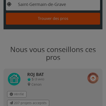
Saint-Germain-de-Grave
Trouver des pros
Nous vous conseillons ces
pros
ROJ BAT
5
(
3
avis)
Cenon
Vérifié
207 projets acceptés