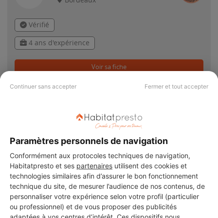
Bordeaux
Vérifié
4 ans d'expérience
Voir sa fiche
Continuer sans accepter
Fermer et tout accepter
PAS LE TEMPS DE
Paramètres personnels de navigation
CHERCHER ?
Conformément aux protocoles techniques de navigation,
Habitatpresto et ses
partenaires
utilisent des cookies et
technologies similaires afin d’assurer le bon fonctionnement
Vous souhaitez réaliser des travaux et ne savez quel professionnel
technique du site, de mesurer l’audience de nos contenus, de
choisir ? Demandez des devis travaux
auprès de notre réseau de 5 000
personnaliser votre expérience selon votre profil (particulier
professionnels partout en France.
ou professionnel) et de vous proposer des publicités
adaptées à vos centres d’intérêt. Ces dispositifs nous