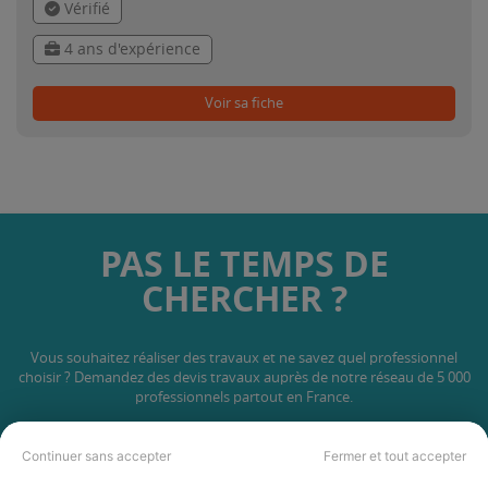
Vérifié
4 ans d'expérience
Voir sa fiche
PAS LE TEMPS DE
CHERCHER ?
Vous souhaitez réaliser des travaux et ne savez quel professionnel
choisir ? Demandez des devis travaux
auprès de notre réseau de 5 000
professionnels partout en France.
Continuer sans accepter
Fermer et tout accepter