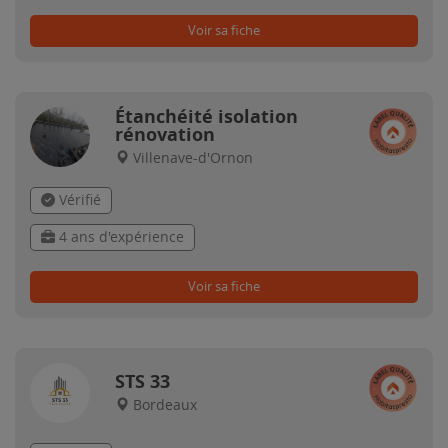
Voir sa fiche
Étanchéité isolation
rénovation
Villenave-d'Ornon
Vérifié
4 ans d'expérience
Voir sa fiche
STS 33
Bordeaux