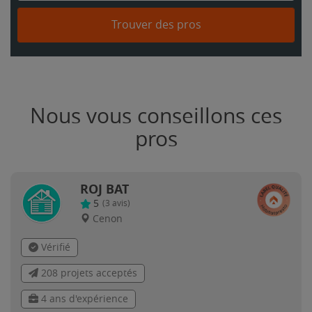
Trouver des pros
Nous vous conseillons ces
pros
ROJ BAT
5
(
3
avis)
Cenon
Vérifié
208 projets acceptés
4 ans d'expérience