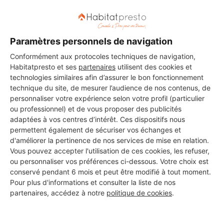
DEMANDER UN DEVIS
Paramètres personnels de navigation
Conformément aux protocoles techniques de navigation,
Habitatpresto et ses
partenaires
utilisent des cookies et
technologies similaires afin d’assurer le bon fonctionnement
Les 1 autres Carreleurs pour
technique du site, de mesurer l’audience de nos contenus, de
personnaliser votre expérience selon votre profil (particulier
vos travaux à Saint-Laurent-
ou professionnel) et de vous proposer des publicités
du-Bois
adaptées à vos centres d’intérêt. Ces dispositifs nous
permettent également de sécuriser vos échanges et
d'améliorer la pertinence de nos services de mise en relation.
Vous pouvez accepter l'utilisation de ces cookies, les refuser,
AF Terrassement
ou personnaliser vos préférences ci-dessous. Votre choix est
conservé pendant 6 mois et peut être modifié à tout moment.
Saint-Laurent-du-Bois
Pour plus d'informations et consulter la liste de nos
partenaires, accédez à notre
politique de cookies
.
14 projets acceptés
16 ans d'expérience