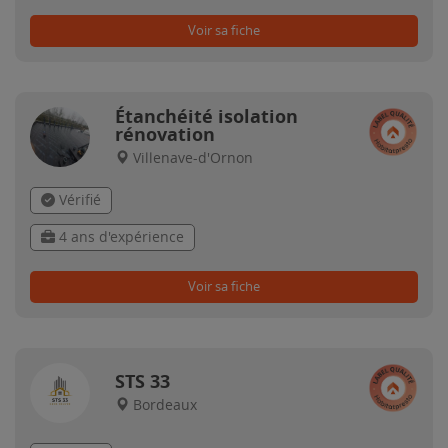
Voir sa fiche
Étanchéité isolation
rénovation
Villenave-d'Ornon
Vérifié
4 ans d'expérience
Voir sa fiche
STS 33
Bordeaux