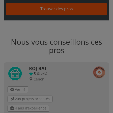
Trouver des pros
Nous vous conseillons ces
pros
ROJ BAT
5
(
3
avis)
Cenon
Vérifié
208 projets acceptés
4 ans d'expérience