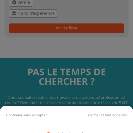
Vérifié
4 ans d'expérience
Voir sa fiche
PAS LE TEMPS DE
CHERCHER ?
Vous souhaitez réaliser des travaux et ne savez quel professionnel
choisir ? Demandez des devis travaux
auprès de notre réseau de 5 000
professionnels partout en France.
Continuer sans accepter
Fermer et tout accepter