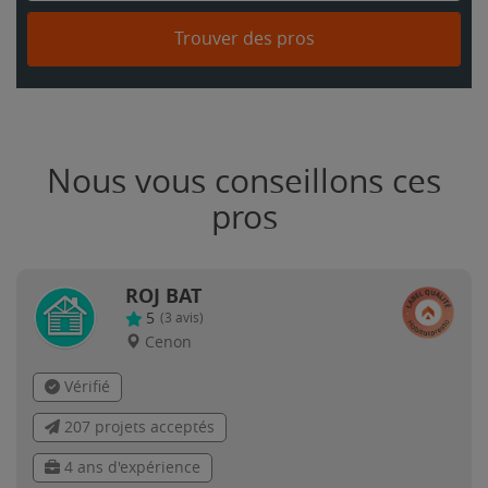
Trouver des pros
Nous vous conseillons ces
pros
ROJ BAT
5
(
3
avis)
Cenon
Vérifié
207 projets acceptés
4 ans d'expérience