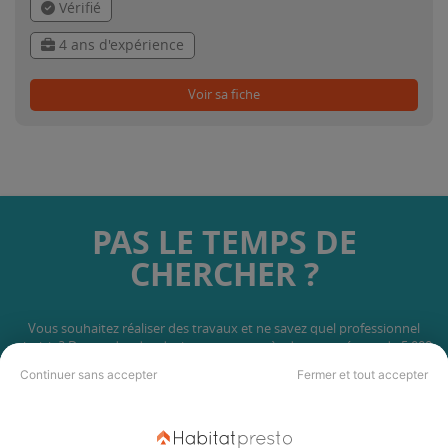
Vérifié
4 ans d'expérience
Voir sa fiche
PAS LE TEMPS DE
CHERCHER ?
Vous souhaitez réaliser des travaux et ne savez quel professionnel
choisir ? Demandez des devis travaux
auprès de notre réseau de 5 000
professionnels partout en France.
Continuer sans accepter
Fermer et tout accepter