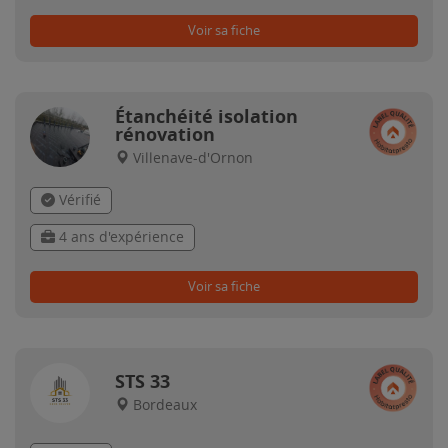
Voir sa fiche
Étanchéité isolation
rénovation
Villenave-d'Ornon
Vérifié
4 ans d'expérience
Voir sa fiche
STS 33
Bordeaux