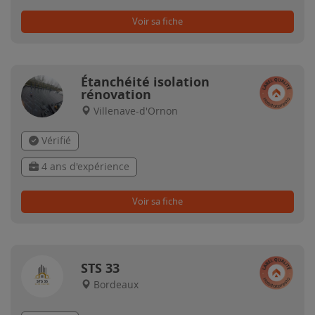
Voir sa fiche
Étanchéité isolation
rénovation
Villenave-d'Ornon
Vérifié
4 ans d'expérience
Voir sa fiche
STS 33
Bordeaux