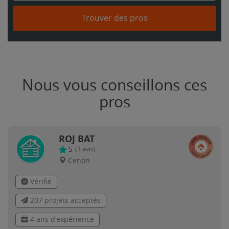
Trouver des pros
Nous vous conseillons ces
pros
ROJ BAT
5
(
3
avis)
Cenon
Vérifié
207 projets acceptés
4 ans d'expérience