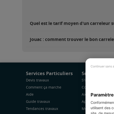
Quel est le tarif moyen d'un carreleur s
Jouac : comment trouver le bon carrele
Continuer sans 
Services Particuliers
Services Pro
Devis travaux
S'inscrire
Comment ça marche
Comment ça marc
Paramètre
Aide
Aide
Guide travaux
Application Mobile
Conformément 
utilisent des 
Tendances travaux
Mon espace
site, de mesur