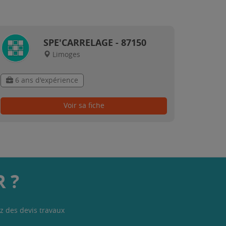
SPE'CARRELAGE - 87150
Limoges
6 ans d'expérience
Voir sa fiche
 ?
z des devis travaux
.