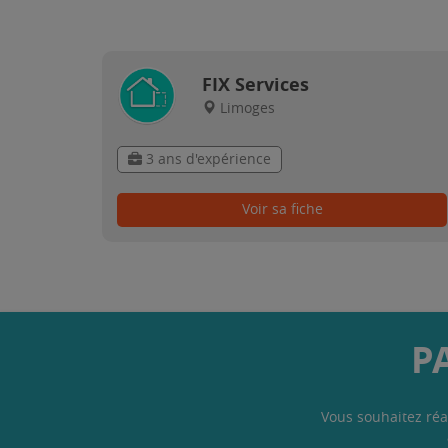
FIX Services
Limoges
3 ans d'expérience
Voir sa fiche
P
Vous souhaitez réa