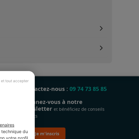
 et tout accepter
Contactez-nous :
09 74 73 85 85
Abonnez-vous à notre
newsletter
et bénéficiez de conseils
gratuits
enaires
t technique du
Je m'inscris
n votre profil