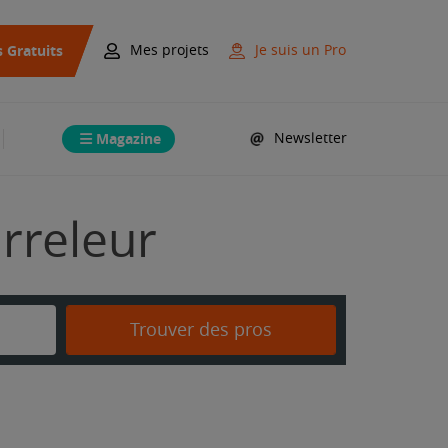
s Gratuits
Mes projets
Je suis un Pro
Magazine
Newsletter
arreleur
Trouver des pros