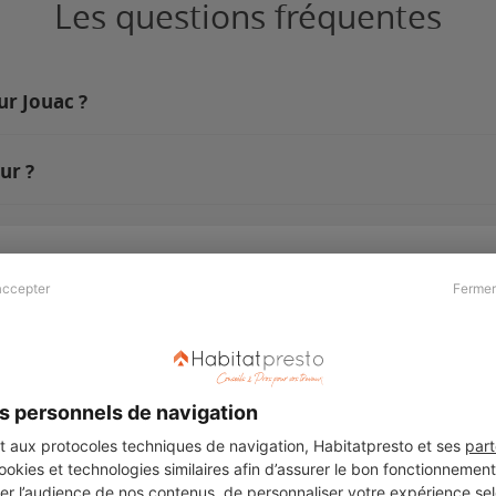
Les questions fréquentes
ur Jouac ?
ur ?
accepter
Fermer
Presse & Partenaires
À propos
Revue de presse
Qui sommes nous ?
he
Kit média
Recrutement
s personnels de navigation
Témoignages
Légal
aux protocoles techniques de navigation, Habitatpresto et ses
part
cookies et technologies similaires afin d’assurer le bon fonctionnemen
Charte cookies
er l’audience de nos contenus, de personnaliser votre expérience selo