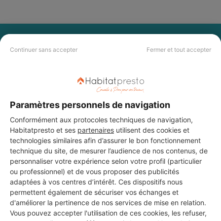
PAS LE TEMPS DE
Continuer sans accepter
Fermer et tout accepter
CHERCHER ?
Vous souhaitez réaliser des travaux et ne savez quel professionnel
choisir ? Demandez des devis travaux
auprès de notre réseau de 5 000
Paramètres personnels de navigation
professionnels partout en France.
Conformément aux protocoles techniques de navigation,
Habitatpresto et ses
partenaires
utilisent des cookies et
technologies similaires afin d’assurer le bon fonctionnement
technique du site, de mesurer l’audience de nos contenus, de
personnaliser votre expérience selon votre profil (particulier
ou professionnel) et de vous proposer des publicités
DEMANDER UN DEVIS
adaptées à vos centres d’intérêt. Ces dispositifs nous
permettent également de sécuriser vos échanges et
d'améliorer la pertinence de nos services de mise en relation.
Vous pouvez accepter l'utilisation de ces cookies, les refuser,