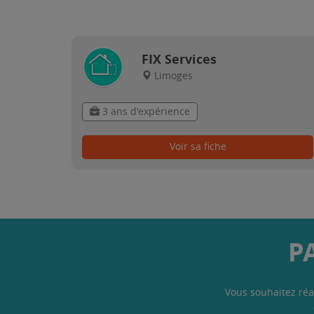
FIX Services
Limoges
3 ans d'expérience
Voir sa fiche
P
Vous souhaitez réa