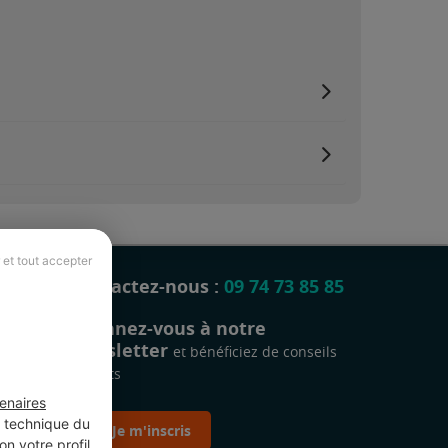
 et tout accepter
Contactez-nous :
09 74 73 85 85
Abonnez-vous à notre
newsletter
et bénéficiez de conseils
gratuits
enaires
t technique du
Je m'inscris
n votre profil