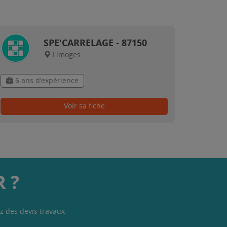
SPE'CARRELAGE - 87150
Limoges
6 ans d'expérience
Voir sa fiche
 ?
z des devis travaux
.