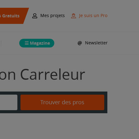
s Gratuits
Mes projets
Je suis un Pro
Magazine
Newsletter
bon Carreleur
Trouver des pros