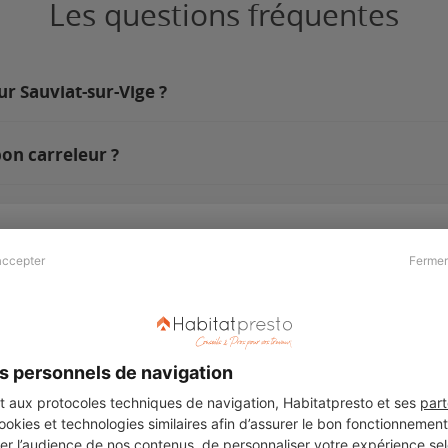
Les questions fréquentes
ur Sauviat-sur-Vige ?
bon carreleur ?
accepter
Fermer
Presse & Partenaires
À propos
Revue de presse
Qui sommes nous ?
he
Kit média
Recrutement
s personnels de navigation
Témoignages
Légal
aux protocoles techniques de navigation, Habitatpresto et ses
part
cookies et technologies similaires afin d’assurer le bon fonctionnemen
Charte cookies
er l’audience de nos contenus, de personnaliser votre expérience selo