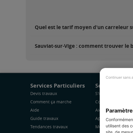
Quel est le tarif moyen d'un carreleur s
Sauviat-sur-Vige : comment trouver le 
Continuer sans 
Services Particuliers
Services Pro
Devis travaux
S'inscrire
Comment ça marche
Comment ça marc
Paramètre
Aide
Aide
Guide travaux
Application Mobile
Conformément 
utilisent des 
Tendances travaux
Mon espace
site, de mesur