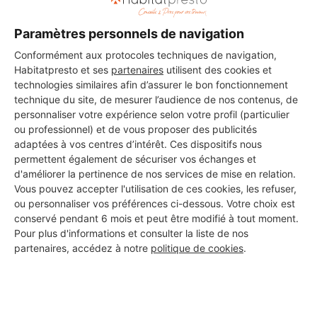
vos travaux à Boucau
Paramètres personnels de navigation
Conformément aux protocoles techniques de navigation,
IBS
Habitatpresto et ses
partenaires
utilisent des cookies et
technologies similaires afin d’assurer le bon fonctionnement
Boucau
technique du site, de mesurer l’audience de nos contenus, de
personnaliser votre expérience selon votre profil (particulier
21 ans d'expérience
ou professionnel) et de vous proposer des publicités
adaptées à vos centres d’intérêt. Ces dispositifs nous
Voir sa fiche
permettent également de sécuriser vos échanges et
d'améliorer la pertinence de nos services de mise en relation.
Vous pouvez accepter l'utilisation de ces cookies, les refuser,
ou personnaliser vos préférences ci-dessous. Votre choix est
conservé pendant 6 mois et peut être modifié à tout moment.
LG CONSTRUCTION SARL
Pour plus d'informations et consulter la liste de nos
Boucau
partenaires, accédez à notre
politique de cookies
.
11 ans d'expérience
Voir sa fiche