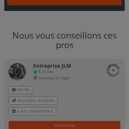
Nous vous conseillons ces
pros
Entreprise JLM
5
(
5
avis)
Livinhac-le-Haut
Vérifié
54 projets acceptés
4 ans d'expérience
Voir sa fiche