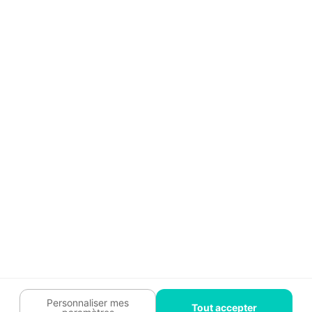
Aide
Témoignages
Guide travaux
Légal
Tendances travaux
Charte cookies
Trouver un pro
Mon espace
Contactez-nous :
09 74 73 85 85
Abonnez-vous à notre newsletter
et bénéficiez de
conseils gratuits
Je m'inscris
Suivez-nous
Votre coach travaux est là
pour vous guider 🛠️
Personnaliser mes
Tout accepter