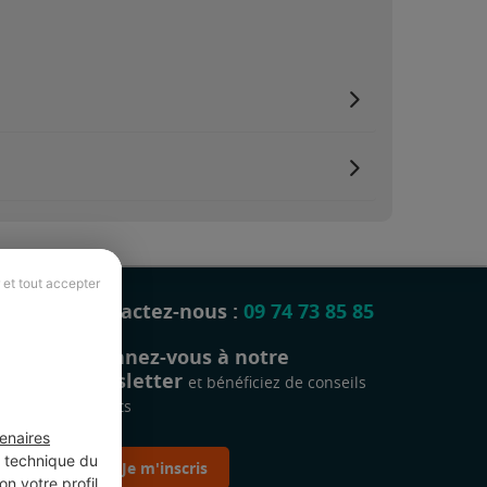
 et tout accepter
Contactez-nous :
09 74 73 85 85
Abonnez-vous à notre
newsletter
et bénéficiez de conseils
gratuits
enaires
t technique du
Je m'inscris
n votre profil