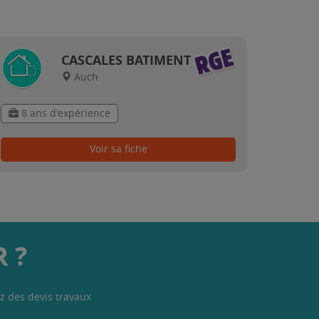
CASCALES BATIMENT
Auch
8 ans d'expérience
Voir sa fiche
 ?
z des devis travaux
.