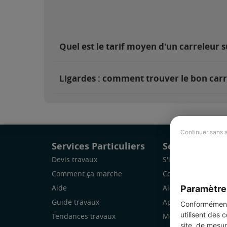
Quel est le tarif moyen d'un carreleur s
Ligardes : comment trouver le bon carr
Continuer sans 
Services Particuliers
Services Pro
Devis travaux
S'inscrire
Comment ça marche
Comment ça marc
Paramètre
Aide
Aide
Guide travaux
Application Mobile
Conformément 
utilisent des 
Tendances travaux
Mon espace
site, de mesur