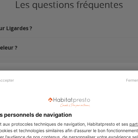
Les questions fréquentes
ur Ligardes ?
eleur ?
accepter
Fermer
Presse & Partenaires
À propos
Revue de presse
Qui sommes nous ?
he
Kit média
Recrutement
s personnels de navigation
Témoignages
Légal
aux protocoles techniques de navigation, Habitatpresto et ses
part
cookies et technologies similaires afin d’assurer le bon fonctionnemen
Charte cookies
er l’audience de nos contenus, de personnaliser votre expérience selo