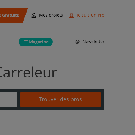
s Gratuits
Mes projets
Je suis un Pro
Magazine
Newsletter
Carreleur
Trouver des pros