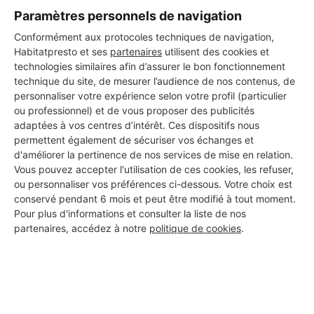
Les 1 autres Carreleurs pour
Paramètres personnels de navigation
vos travaux à Villecomtal-sur-
Conformément aux protocoles techniques de navigation,
Habitatpresto et ses
partenaires
utilisent des cookies et
Arros
technologies similaires afin d’assurer le bon fonctionnement
technique du site, de mesurer l’audience de nos contenus, de
personnaliser votre expérience selon votre profil (particulier
ou professionnel) et de vous proposer des publicités
MADI CONSTRUCTIONS
adaptées à vos centres d’intérêt. Ces dispositifs nous
Villecomtal-sur-Arros
permettent également de sécuriser vos échanges et
d'améliorer la pertinence de nos services de mise en relation.
Vous pouvez accepter l'utilisation de ces cookies, les refuser,
8 ans d'expérience
ou personnaliser vos préférences ci-dessous. Votre choix est
conservé pendant 6 mois et peut être modifié à tout moment.
Voir sa fiche
Pour plus d'informations et consulter la liste de nos
partenaires, accédez à notre
politique de cookies
.
PROFESSIONNEL, VOUS