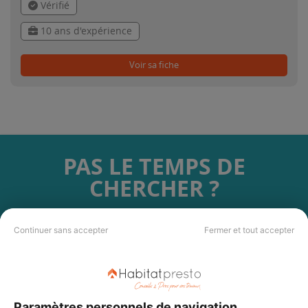
Vérifié
10 ans d'expérience
Voir sa fiche
PAS LE TEMPS DE
CHERCHER ?
Vous souhaitez réaliser des travaux et ne savez quel professionnel
Continuer sans accepter
Fermer et tout accepter
choisir ? Demandez des devis travaux
auprès de notre réseau de 5 000
professionnels partout en France.
Paramètres personnels de navigation