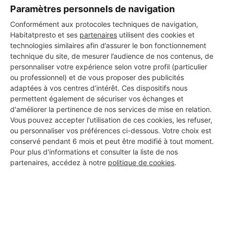
Paramètres personnels de navigation
Conformément aux protocoles techniques de navigation,
DEMANDER UN DEVIS
Habitatpresto et ses
partenaires
utilisent des cookies et
technologies similaires afin d’assurer le bon fonctionnement
technique du site, de mesurer l’audience de nos contenus, de
personnaliser votre expérience selon votre profil (particulier
ou professionnel) et de vous proposer des publicités
Les 1 autres Carreleurs pour
adaptées à vos centres d’intérêt. Ces dispositifs nous
permettent également de sécuriser vos échanges et
vos travaux à Marsillargues
d'améliorer la pertinence de nos services de mise en relation.
Vous pouvez accepter l'utilisation de ces cookies, les refuser,
ou personnaliser vos préférences ci-dessous. Votre choix est
conservé pendant 6 mois et peut être modifié à tout moment.
COURBE BRUNO
Pour plus d'informations et consulter la liste de nos
Marsillargues
partenaires, accédez à notre
politique de cookies
.
17 ans d'expérience
Voir sa fiche