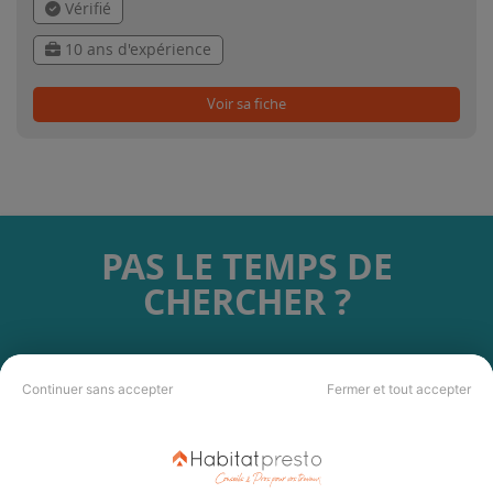
Vérifié
10 ans d'expérience
Voir sa fiche
PAS LE TEMPS DE
CHERCHER ?
Vous souhaitez réaliser des travaux et ne savez quel professionnel
choisir ? Demandez des devis travaux
auprès de notre réseau de 5 000
Continuer sans accepter
Fermer et tout accepter
professionnels partout en France.