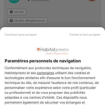
Montpellier
Vérifié
10 ans d'expérience
Voir sa fiche
Continuer sans accepter
Fermer et tout accepter
Paramètres personnels de navigation
PAS LE TEMPS DE
Conformément aux protocoles techniques de navigation,
CHERCHER ?
Habitatpresto et ses
partenaires
utilisent des cookies et
technologies similaires afin d’assurer le bon fonctionnement
technique du site, de mesurer l’audience de nos contenus, de
Vous souhaitez réaliser des travaux et ne savez quel professionnel
personnaliser votre expérience selon votre profil (particulier
choisir ? Demandez des devis travaux
auprès de notre réseau de 5 000
ou professionnel) et de vous proposer des publicités
professionnels partout en France.
adaptées à vos centres d’intérêt. Ces dispositifs nous
permettent également de sécuriser vos échanges et