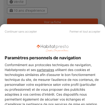
Vérifié
10 ans d'expérience
Voir sa fiche
Continuer sans accepter
Fermer et tout accepter
PAS LE TEMPS DE
Paramètres personnels de navigation
CHERCHER ?
Conformément aux protocoles techniques de navigation,
Habitatpresto et ses
partenaires
utilisent des cookies et
technologies similaires afin d’assurer le bon fonctionnement
Vous souhaitez réaliser des travaux et ne savez quel professionnel
technique du site, de mesurer l’audience de nos contenus, de
choisir ? Demandez des devis travaux
auprès de notre réseau de 5 000
personnaliser votre expérience selon votre profil (particulier
professionnels partout en France.
ou professionnel) et de vous proposer des publicités
adaptées à vos centres d’intérêt. Ces dispositifs nous
permettent également de sécuriser vos échanges et
d'améliorer la pertinence de nos services de mise en relation.