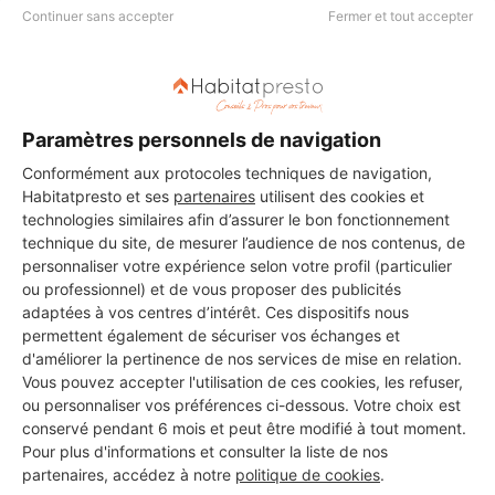
Continuer sans accepter
Fermer et tout accepter
DEMANDER UN DEVIS
Paramètres personnels de navigation
Conformément aux protocoles techniques de navigation,
Les 3 autres Carreleurs pour
Habitatpresto et ses
partenaires
utilisent des cookies et
vos travaux à Villeneuvette
technologies similaires afin d’assurer le bon fonctionnement
technique du site, de mesurer l’audience de nos contenus, de
personnaliser votre expérience selon votre profil (particulier
ou professionnel) et de vous proposer des publicités
adaptées à vos centres d’intérêt. Ces dispositifs nous
Osmont didier
permettent également de sécuriser vos échanges et
Villeneuvette
d'améliorer la pertinence de nos services de mise en relation.
Vous pouvez accepter l'utilisation de ces cookies, les refuser,
23 ans d'expérience
ou personnaliser vos préférences ci-dessous. Votre choix est
conservé pendant 6 mois et peut être modifié à tout moment.
Pour plus d'informations et consulter la liste de nos
Voir sa fiche
partenaires, accédez à notre
politique de cookies
.