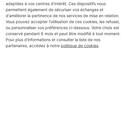
adaptées à vos centres d’intérêt. Ces dispositifs nous
27 ans d'expérience
permettent également de sécuriser vos échanges et
d'améliorer la pertinence de nos services de mise en relation.
Voir sa fiche
Vous pouvez accepter l'utilisation de ces cookies, les refuser,
ou personnaliser vos préférences ci-dessous. Votre choix est
conservé pendant 6 mois et peut être modifié à tout moment.
Pour plus d'informations et consulter la liste de nos
JB SERVICES
partenaires, accédez à notre
politique de cookies
.
Pia
6 ans d'expérience
Voir sa fiche
BATI' EXPRESS 66
Pia