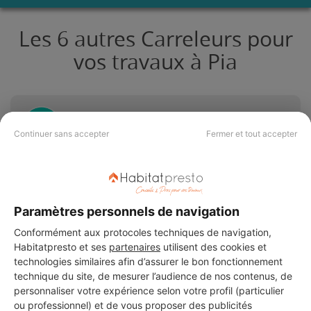
Les 6 autres Carreleurs pour
vos travaux à Pia
REYNAL AXEL
Continuer sans accepter
Fermer et tout accepter
Pia
7 ans d'expérience
Voir sa fiche
Paramètres personnels de navigation
Conformément aux protocoles techniques de navigation,
Habitatpresto et ses
partenaires
utilisent des cookies et
technologies similaires afin d’assurer le bon fonctionnement
AFONSO CARRELAGES
technique du site, de mesurer l’audience de nos contenus, de
Pia
personnaliser votre expérience selon votre profil (particulier
ou professionnel) et de vous proposer des publicités