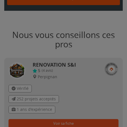
Nous vous conseillons ces
pros
RENOVATION S&I
5
(
4
avis)
Perpignan
Vérifié
252 projets acceptés
1 ans d'expérience
Voir sa fiche