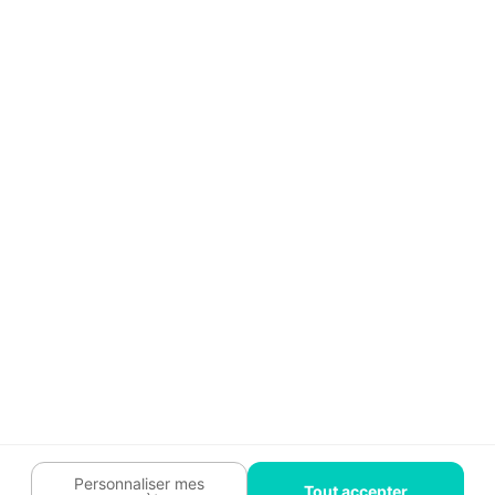
Aide
Témoignages
Guide travaux
Légal
Tendances travaux
Charte cookies
Trouver un pro
Mon espace
Contactez-nous :
09 74 73 85 85
Abonnez-vous à notre newsletter
et bénéficiez de
conseils gratuits
Je m'inscris
Suivez-nous
Votre coach travaux est là
pour vous guider 🛠️
Personnaliser mes
Tout accepter