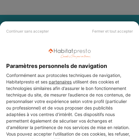
PAS LE TEMPS DE
Continuer sans accepter
Fermer et tout accepter
CHERCHER ?
Vous souhaitez réaliser des travaux et ne savez quel professionnel
choisir ? Demandez des devis travaux
auprès de notre réseau de 5 000
Paramètres personnels de navigation
professionnels partout en France.
Conformément aux protocoles techniques de navigation,
Habitatpresto et ses
partenaires
utilisent des cookies et
technologies similaires afin d’assurer le bon fonctionnement
technique du site, de mesurer l’audience de nos contenus, de
personnaliser votre expérience selon votre profil (particulier
ou professionnel) et de vous proposer des publicités
DEMANDER UN DEVIS
adaptées à vos centres d’intérêt. Ces dispositifs nous
permettent également de sécuriser vos échanges et
d'améliorer la pertinence de nos services de mise en relation.
Vous pouvez accepter l'utilisation de ces cookies, les refuser,